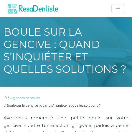
BOULE SUR LA
GENCIVE : QUAND
S’INQUIÉTER ET
QUELLES SOLUTIONS ?
/
Urgences dentaires
/ Boule sur la gencive : quand s’inquiéter et quelles solutions ?
Avez-vous remarqué une petite boule sur votre
gencive ? Cette tuméfaction gingivale, parfois à peine