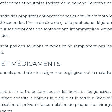
iennes et neutralise l’acidité de la bouche. Toutefois, ne l’
ossède des propriétés antibactériennes et anti-inflammatoire
0 secondes. L’huile de clou de girofle peut piquer légèreme
r ses propriétés apaisantes et anti-inflammatoires. Prépare
ndes.
nt pas des solutions miracles et ne remplacent pas les so
té.
 ET MÉDICAMENTS
onnels pour traiter les saignements gingivaux et la maladie
aire et le tartre accumulés sur les dents et les gencives
artrage consiste à enlever la plaque et le tartre à l’aide 
cicatrisation et prévenir l’accumulation de plaque. La chirur
s dents.