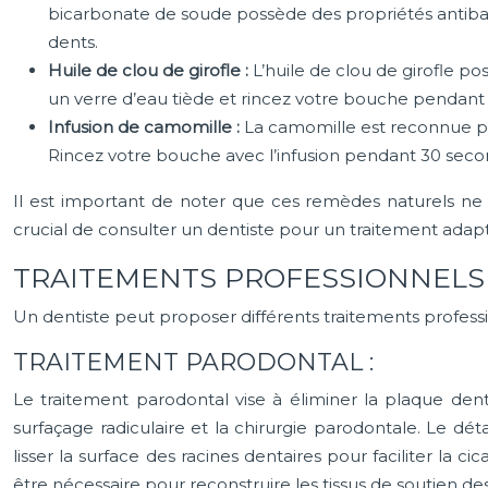
bicarbonate de soude possède des propriétés antibactér
dents.
Huile de clou de girofle :
L’huile de clou de girofle p
un verre d’eau tiède et rincez votre bouche pendant 3
Infusion de camomille :
La camomille est reconnue pou
Rincez votre bouche avec l’infusion pendant 30 seco
Il est important de noter que ces remèdes naturels ne so
crucial de consulter un dentiste pour un traitement adap
TRAITEMENTS PROFESSIONNELS
Un dentiste peut proposer différents traitements professi
TRAITEMENT PARODONTAL :
Le traitement parodontal vise à éliminer la plaque dent
surfaçage radiculaire et la chirurgie parodontale. Le dét
lisser la surface des racines dentaires pour faciliter la 
être nécessaire pour reconstruire les tissus de soutien de