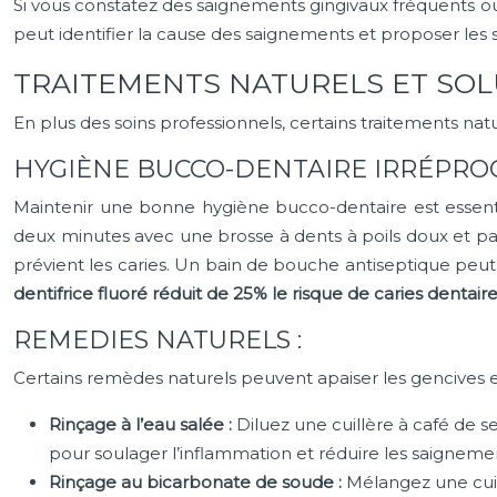
Si vous constatez des saignements gingivaux fréquents ou 
peut identifier la cause des saignements et proposer les so
TRAITEMENTS NATURELS ET SOL
En plus des soins professionnels, certains traitements nat
HYGIÈNE BUCCO-DENTAIRE IRRÉPROC
Maintenir une bonne hygiène bucco-dentaire est essentie
deux minutes avec une brosse à dents à poils doux et passe
prévient les caries. Un bain de bouche antiseptique peut
dentifrice fluoré réduit de 25% le risque de caries dentair
REMEDIES NATURELS :
Certains remèdes naturels peuvent apaiser les gencives et
Rinçage à l’eau salée :
Diluez une cuillère à café de s
pour soulager l’inflammation et réduire les saigneme
Rinçage au bicarbonate de soude :
Mélangez une cuil