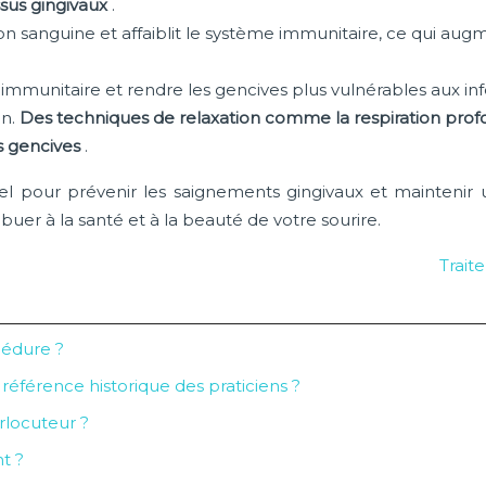
issus gingivaux
.
ion sanguine et affaiblit le système immunitaire, ce qui au
e immunitaire et rendre les gencives plus vulnérables aux i
on.
Des techniques de relaxation comme la respiration profo
es gencives
.
l pour prévenir les saignements gingivaux et maintenir un
uer à la santé et à la beauté de votre sourire.
Trait
cédure ?
éférence historique des praticiens ?
rlocuteur ?
t ?