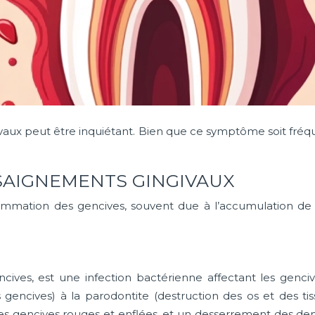
aux peut être inquiétant. Bien que ce symptôme soit fréqu
SAIGNEMENTS GINGIVAUX
ammation des gencives, souvent due à l’accumulation de 
ives, est une infection bactérienne affectant les gencive
es gencives) à la parodontite (destruction des os et des t
des gencives rouges et enflées, et un desserrement des de