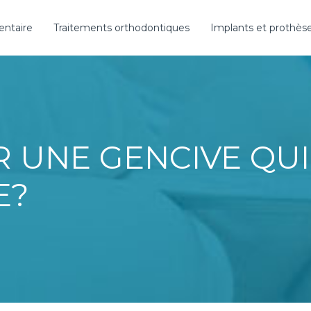
entaire
Traitements orthodontiques
Implants et prothès
 UNE GENCIVE QUI
E?