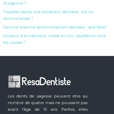
d’urgence ?
Travailler après une extraction dentaire : est-ce
recommandé ?
Gencive blanche après extraction dentaire : que faire?
Douleur à la mâchoire, oreille et cou : quelles en sont
les causes ?
Les dents de sagesse peuvent être au
nombre de quatre mais ne poussent pas
avant l’âge de 15 ans. Parfois, elles