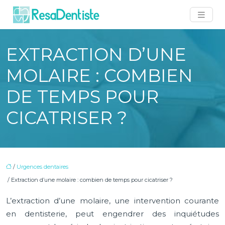
EXTRACTION D’UNE
MOLAIRE : COMBIEN
DE TEMPS POUR
CICATRISER ?
/
Urgences dentaires
/ Extraction d’une molaire : combien de temps pour cicatriser ?
L’extraction d’une molaire, une intervention courante
en dentisterie, peut engendrer des inquiétudes